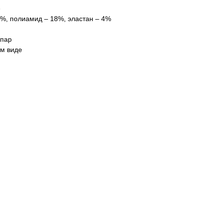
е
8%, полиамид – 18%, эластан – 4%
 пар
ом виде