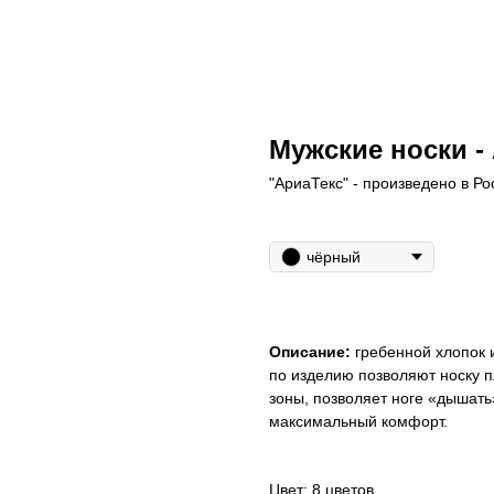
Мужские носки -
"АриаТекс" - произведено в Ро
Основной цвет
чёрный
Описание:
гребенной хлопок 
по изделию позволяют носку п
зоны, позволяет ноге «дышать
максимальный комфорт.
Цвет: 8 цветов